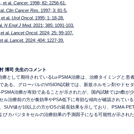
 et al.
Cancer.
1998; 82: 2256-61.
 al.
Clin Cancer Res.
1997; 3: 81-5.
 et al.
Urol Oncol.
1995; 1: 18-28.
al.
N Engl J Med.
2021; 385: 1091-103.
et al.
Lancet Oncol.
2024; 25: 99-107.
et al.
Lancet.
2024; 404: 1227-39.
村 博司 先生のコメント
C治療として期待されているLu-PSMA治療は、治療タイミングと患
である。グローバルのVISION試験では、新規ホルモン剤やドセ
u-PSMA治療が有効であることが示されたが、国内試験ではn数が
セル治療前の方が奏効率やPSA低下に有効な傾向が確認されている。T
SUV値が10以上の方がOSの延長効果を示しており、PSMA-PET/C
およびカバジタキセルの治療効果の予測因子になる可能性が示され