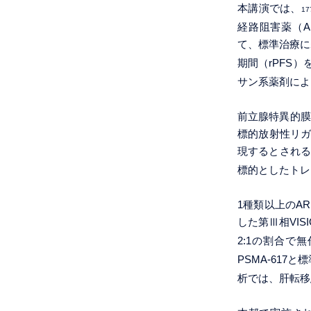
本講演では、
17
経路阻害薬（A
て、標準治療に
期間（rPFS
サン系薬剤によ
前立腺特異的膜
標的放射性リガ
現するとされる
標的としたトレ
1種類以上のA
した第Ⅲ相VIS
2:1の割合で
PSMA-61
析では、肝転移