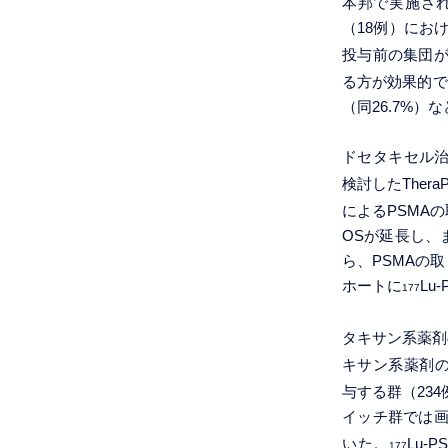
本邦で実施さ
（18例）にお
投与前の集団
る方が効果的で
（同26.7%
ドセタキセル治
検討したThe
によるPSMA
OSが延長し、
ら、PSMAの
ホートに
Lu
177
タキサン系薬剤
キサン系薬剤の
与する群（234
イッチ群では
いた。
Lu-
177