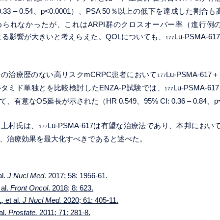
I: 0.33 – 0.54、p<0.0001）、PSA 50％以上の低下を達成した割
れなかったが、これはARPI群のクロスオーバー率（進行例の84.2%
よる影響が大きいと考えらえた。QOLについても、
Lu-PSMA-
177
の治療歴のない高リスクmCRPC患者において
Lu-PSMA-6
177
タミド単独とを比較検討したENZA-P試験では、
Lu-PSMA-
177
意なOS延長が示された（HR 0.549、95% CI: 0.36 – 0.84、p=
ら上村氏は、
Lu-PSMA-617は有望な治療法であり、本邦におい
177
、治療効果を最大化すべきであると述べた。
al.
J Nucl Med
. 2017; 58: 1956-61.
al.
Front Oncol
. 2018; 8: 623.
 et al.
J Nucl Med.
2020; 61: 405-11.
al.
Prostate.
2011; 71: 281-8.