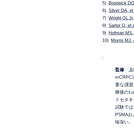
5)
Bostwick DG,
6)
Silver DA, et
7)
Wright GL Jr,
8)
Sartor O, et 
9)
Hofman MS, 
10)
Morris MJ, 
監修 上
mCRP
要な課題
療後のL
ドセタキ
試験では、
PSMA
味深い。