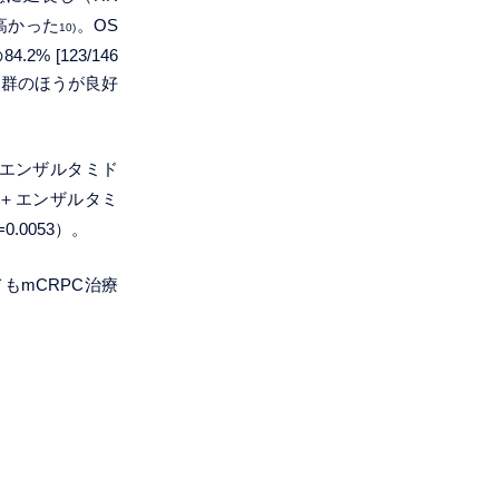
合も高かった
。OS
10)
 [123/146
617群のほうが良好
17＋エンザルタミド
617＋エンザルタミ
0.0053）。
てもmCRPC治療