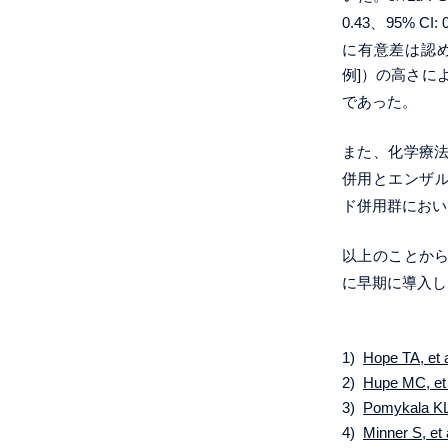
0.43、95% C
に有意差は認めら
例]）の高さに
であった。
また、化学療法
併用とエンザル
ド併用群において、有
以上のことか
に早期に導入し
1)
Hope TA, et 
2)
Hupe MC, et 
3)
Pomykala KL,
4)
Minner S, et 