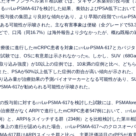
れたオープンラベル第Ⅱ相試験では、タキサン系薬剤の投与後（1
ける
Lu-PSMA-617を検討した結果、奏効およびPSA低下にお
177
が投与後の集団より良好な傾向があり、より早期の段階で
Lu-P
177
ある可能性が示唆された。主な有害事象は便秘（全グレードで53.
）などで、口渇（同16.7%）は海外報告より少なかったが、概ね既報
療後に進行したmCRPC患者を対象に
Lu-PSMA-617とカバ
177
raP試験では、OSに有意差は示されなかった
。しかし、SUV（68Ga-
9)
の取り込み強度）が10以上の症例では、10未満の症例と比べ、どち
また、PSAが50%以上低下した症例の割合が高い傾向が示された
取り込み量が治療効果の予測バイオマーカーとなる可能性があり、SU
-PSMA-617が勧められる可能性が示唆された。
の投与前に対する
Lu-PSMA-617を検討した試験には、PSMAf
177
治療歴がなくARPIで進行したmCRPC患者547例において、
L
177
例）と、ARPIをスイッチする群（234例）とを比較検討した第Ⅲ相
画像上の進行が認められた場合、
Lu-PSMA-617へのクロスオ
177
PSMA-617群はARPIスイッチ群と比べ、主要評価項目のrPFSが