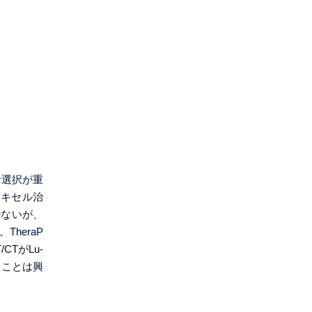
者選択が重
タキセル治
少ないが、
heraP
TがLu-
たことは興