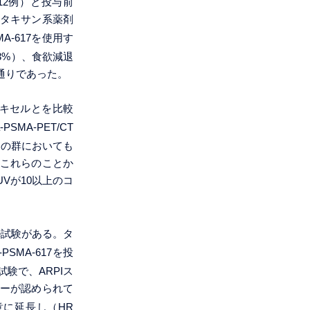
2例）と投与前
いてタキサン系薬剤
SMA-617を使用す
3%）、食欲減退
の通りであった。
ジタキセルとを比較
PSMA-PET/CT
らの群においても
。これらのことか
Vが10以上のコ
ore試験がある。タ
u-PSMA-617を投
試験で、ARPIス
ーバーが認められて
有意に延長し（HR