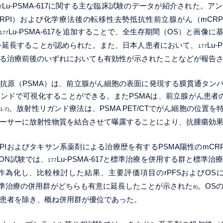
Lu-PSMA-617に関する主な臨床試験のデータが紹介された。ア
7
RPI）および化学療法後の転移性去勢抵抗性前立腺がん（mCR
Lu-PSMA-617を追加することで、全生存期間（OS）と画像
177
）を延長することが認められた。また、日本人患者において、
Lu-
177
る治療前後のいずれにおいても有効性が示されたことなどが報告
抗原（PSMA）は、前立腺がん細胞の表面に発現する膜貫通タンパ
ンドで可視化することができる。またPSMAは、前立腺がん患者
。放射性リガンド療法は、PSMA PET/CTでがん細胞の位置を
1-7)
ーサーに放射性物質を結合させて曝露することにより、抗腫瘍効
RPIおよびタキサン系薬剤による治療歴を有するPSMA陽性のmCR
ION試験では、
Lu-PSMA-617と標準治療を併用する群と標準
177
無作為化し、比較検討した結果、主要評価項目のrPFSおよびOS
7と標準治療の併用群がどちらも有意に延長したことが示された
。OS
8)
患者を除き、概ね併用群が優位であった。