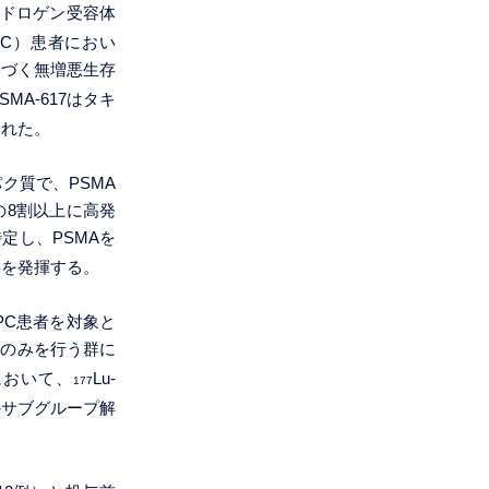
ンドロゲン受容体
PC）患者におい
に基づく無増悪生存
PSMA-617はタキ
された。
ク質で、PSMA
の8割以上に高発
特定し、PSMAを
果を発揮する。
PC患者を対象と
治療のみを行う群に
において、
Lu-
177
のサブグループ解