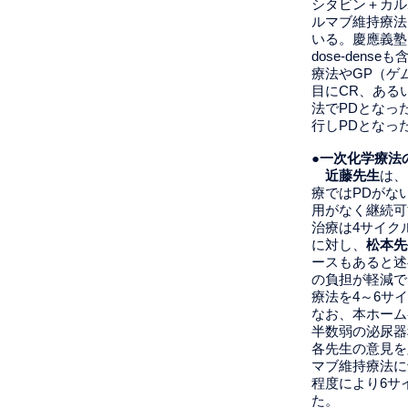
シタビン＋カル
ルマブ維持療法
いる。慶應義塾
dose-den
療法やGP（ゲ
目にCR、ある
法でPDとなっ
行しPDとなっ
●一次化学療
近藤先生
は、
療ではPDがな
用がなく継続可
治療は4サイク
に対し、
松本先
ースもあると述
の負担が軽減で
療法を4～6サ
なお、本ホーム
半数弱の泌尿器
各先生の意見を
マブ維持療法に
程度により6サ
た。