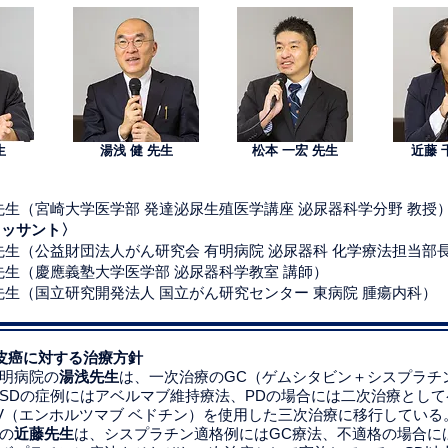
生
湯浅 健 先生
松本 一宏 先生
近藤 
先生（宮崎大学医学部 発達泌尿生殖医学講座 泌尿器科学分野 教授
カッサント〉
先生（公益財団法人がん研究会 有明病院 泌尿器科 化学療法担当部
先生（慶應義塾大学医学部 泌尿器科学教室 講師）
先生（国立研究開発法人 国立がん研究センター 東病院 腫瘍内科）
皮癌に対する治療方針
明病院の
湯浅先生
は、一次治療のGC（ゲムシタビン＋シスプラチン
SDの症例にはアベルマブ維持療法、PDの場合には二次治療とし
V（エンホルツマブ ベドチン）を使用した三次治療に移行している
の
近藤先生
は、シスプラチン適格例にはGC療法、不適格の場合にはG