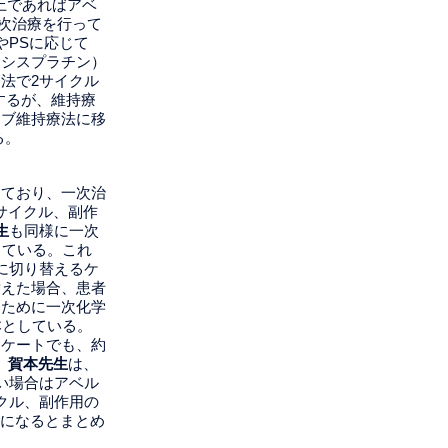
上であればアベ
次治療を行って
やPSに応じて
ン＋シスプラチン）
法で2サイクル
するが、維持療
マブ維持療法に移
る。
しており、一次治
サイクル、副作
生
も同様に一次
している。これ
に切り替えるケ
替えた場合、患者
るために一次化学
本としている。
ンケートでも、約
。
賀本先生
は、
い場合はアベル
クル、副作用の
本になるとまとめ