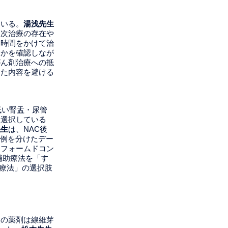
ている。
湯浅先生
三次治療の存在や
、時間をかけて治
むかを確認しなが
がん剤治療への抵
した内容を避ける
低い腎盂・尿管
て選択している
先生
は、NAC後
C例を分けたデー
ンフォームドコン
補助療法を「す
学療法」の選択肢
の薬剤は線維芽