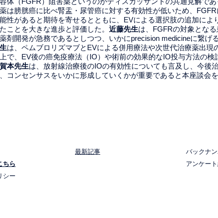
容体（FGFR）阻害薬というのがディスカッサントの共通見解であ
薬は膀胱癌に比べ腎盂・尿管癌に対する有効性が低いため、FGFR
能性があると期待を寄せるとともに、EVによる選択肢の追加によ
たことを大きな進歩と評価した。
近藤先生
は、FGFRの対象とな
剤開発が急務であるとしつつ、いかにprecision medicineに繋
生
は、ペムブロリズマブとEVによる併用療法や次世代治療薬出現
上で、EV後の癌免疫療法（IO）や術前の効果的なIO投与方法の検
賀本先生
は、放射線治療後のIOの有効性についても言及し、今後
、コンセンサスをいかに形成していくかが重要であると本座談会
​最新記事
バックナン
こちら
​アンケー
リシー