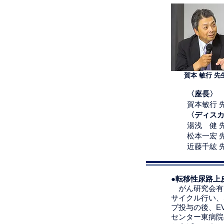
賀本 敏行 先
〈座長〉
賀本敏行 
〈ディス
湯浅 健 
松本一宏 
近藤千紘 
●転移性尿路上
がん研究会有
サイクル行い、
ブ投与の後、E
センター東病院