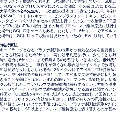
ボプラチン）療法をそれぞれ一次治療として実施している。SD以
、PDならペムブロリズマブによる二次治療、その後はEVによる三
大学病院の
松本先生
も、一次治療の基本はGC療法であるが、年齢
seも含むMVAC（メトトレキサート＋ビンブラスチン＋ドキソルビシ
ムシタビン＋パクリタキセル）療法も行っている。一次治療のGC療
いはCRに近いPRの場合にはその時点でアベルマブ維持療法に移行
た場合はGCに戻るケースもある。ただし、4～6サイクルでアベル
た場合は、GCに戻っても効果は見込めないため、EVに移行してい
法の維持療法
キードラッグとなるプラチナ製剤の長期かつ有効な投与を重要視
いことを確認するため2サイクル毎に効果判定を行い、少なくとも4
能な場合は6サイクルまで投与するのが望ましいと述べた。
湯浅先
ルの投与を基本とし、副作用が強くない場合は6サイクルまで投与
生
は良好な反応を示した場合に2サイクル目でアベルマブ維持療法
べた。早い段階での移行理由として、アベルマブ維持療法に切り
きることが挙げられる。いずれの施設も、プラチナ製剤を使い切
イクル投与した上でアベルマブ維持療法に移行するという方針を基
ページで行ったアベルマブ維持療法の対象となる患者に関するア
科医が「GC療法を4サイクル以上行いSD以上の症例」と回答した
踏まえ、2サイクルで有効性を判定し、効果がありかつ忍容性が低
切り替えるのもひとつの手段であるが、プラチナ製剤は原則4サイ
イクル投与し、SD以上でアベルマブ維持療法に切り替えるのが基