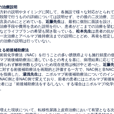
降の治療説明
方針の説明やタイミングに関して、各施設で様々な対応がとられ
段階で行うものの詳細については説明せず、その後の二次治療、
言及のみにとどめている。
近藤先生
は、最初に個別に面談を設け
治療手段や費用を含めた説明を行い、患者がどこまでの治療を望
などライフプランの希望も聞き取っている。
松本先生
は患者の抗
一次治療とアベルマブ維持療法までの説明にとどめ、再発を想定
の治療の説明は行っていない。
よる術後補助療法
術前化学療法（NAC）を行うことの多い膀胱癌よりも施行頻度の
マブ術後補助療法に適しているとの考えを基に、病理結果に応じ
得られず解析例数も少ないため現在使用は検討中と述べた。
近藤
例に対する術後補助療法を画期的と評価する一方で、NAC例と非NA
を指摘した。
湯浅先生
は、ニボルマブ術後補助療法についてのイ
NAC例と非NAC例で変えており、前者の患者にはニボルマブ術後
後者には「術後補助療法をする/しない、する場合はニボルマブ/化
。
増えた現状について、転移性尿路上皮癌治療において有望となる次