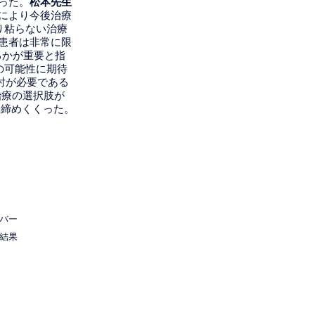
った。
松本先生
により今後治療
り粘らない治療
る患者は非常に限
げるかが重要と指
の可能性に期待
討が必要である
治療の選択肢が
を締めくくった。
バー
ト結果