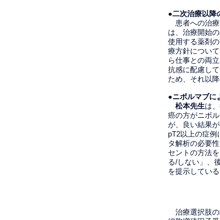
●二次治療以
患者への治療
は、治療開始の
使用する薬剤の
療方針について
ら仕事との両立
抗感に配慮して
ため、それ以降
●ニボルマブに
​
松本先生
は、
癌の方がニボル
が、良い結果が
pT2以上の症
タ解析の必要性
セントの方法を
る/しない」、
を提示している
まとめ
治療選択肢の