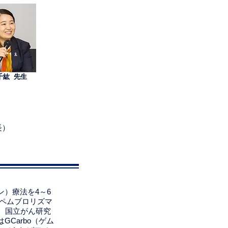
千紘 先生
）
長）
）療法を4～6
てペムブロリズマ
。国立がん研究
Carbo（ゲム